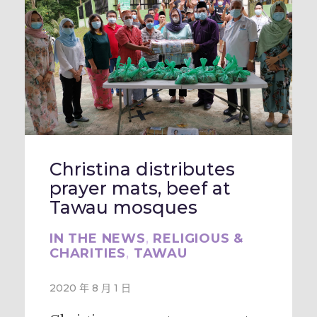
Christina distributes
prayer mats, beef at
Tawau mosques
IN THE NEWS
,
RELIGIOUS &
CHARITIES
,
TAWAU
2020 年 8 月 1 日