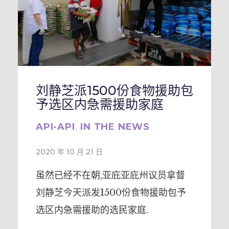
刘静芝派1500份食物援助包
予选区内急需援助家庭
API-API
,
IN THE NEWS
2020 年 10 月 21 日
虽然已经不在朝,亚庇亚庇州议员拿督
刘静芝今天派发1500份食物援助包予
选区内急需援助的选民家庭.