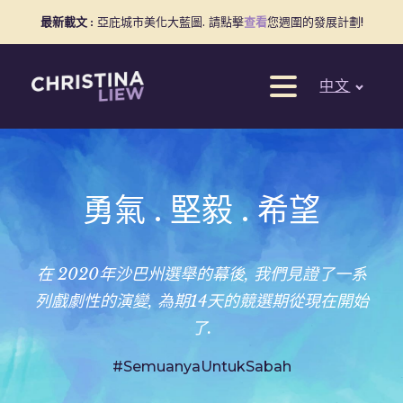
最新載文 :
亞庇城市美化大藍圖. 請點擊
查看
您週圍的發展計劃!
中文
勇氣 . 堅毅 . 希望
在 2020年沙巴州選舉的幕後, 我們見證了一系
列戲劇性的演變, 為期14天的競選期從現在開始
了.
#SemuanyaUntukSabah