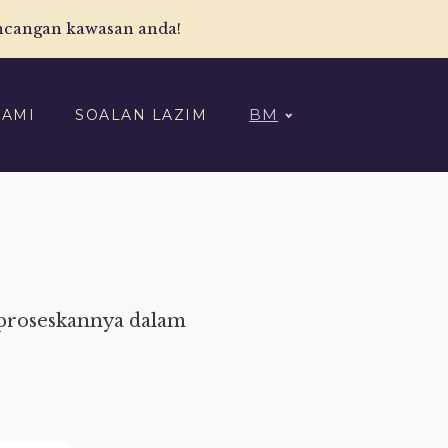
ncangan kawasan anda!
BM
KAMI
SOALAN LAZIM
mproseskannya dalam