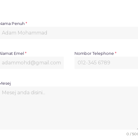
Nama Penuh
*
Alamat Emel
*
Nombor Telephone
*
Mesej
0 / 50